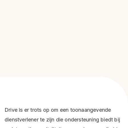
Open sollicitatie
Staat de functie waar jij op wilt reageren
nu niet open maar denk je toch een
aanwist te kunnen zijn ....
Lees verder
Drive is er trots op om een toonaangevende
dienstverlener te zijn die ondersteuning biedt bij